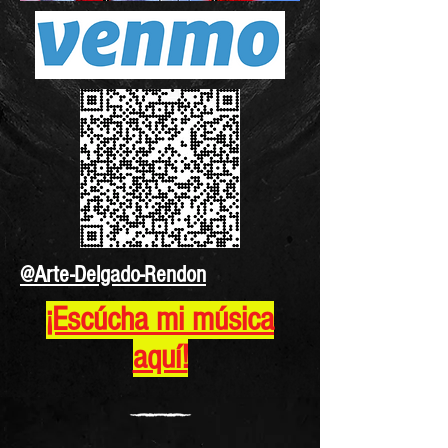
@Arte-Delgado-Rendon
¡Escúcha mi música
aquí!