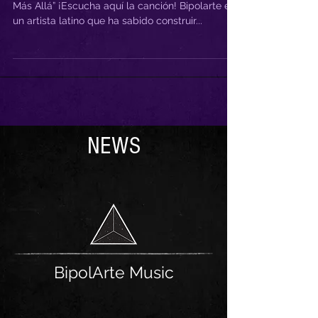
BipolArte Lanza su Nuevo Sencillo “Eternamente
Más Allá” ¡Escucha aquí la canción! Bipolarte es
un artista latino que ha sabido construir...
NEWS
BipolArte Music