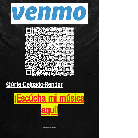
@Arte-Delgado-Rendon
¡Escúcha mi música
aquí!